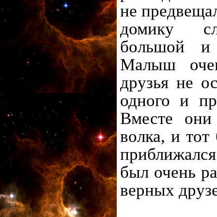
не предвещал
домику сл
большой и
Малыш очен
друзья не о
одного и п
Вместе они
волка, и тот
приближался
был очень ра
верных друз