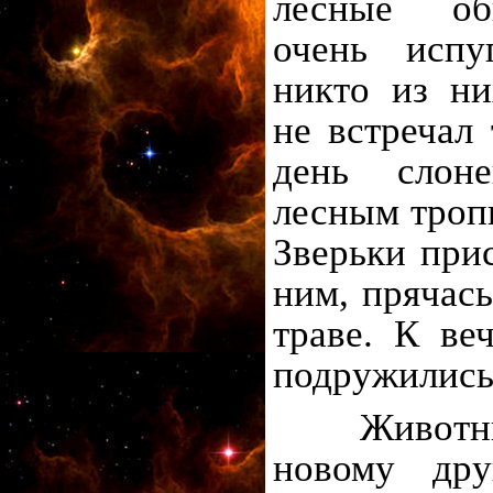
лесные об
очень испу
никто из ни
не встречал 
день слон
лесным троп
Зверьки при
ним, прячась
траве. К ве
подружились
Животные 
новому дру