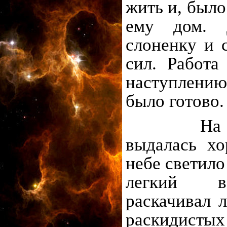
жить и, был
ему дом. 
слоненку и 
сил. Работа
наступлени
было готово.
На след
выдалась хо
небе светило
легкий в
раскачивал 
раскидистых